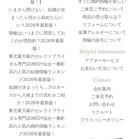
すぐに婚約指輪が欲しい
版！】
ご来店ご予約について
いまさら聞けない。結婚が決
商品の受け取りは？
まったら何から始めたらい
リフォームについて
い？2026年最新版！
金属アレルギーについて
指輪はいつまでに用意してお
指輪の紛失について
くのが理想的？2026年最新
版！
Helpful Information
東北最大級のセレクトブライ
アフターサービス
ダル専門店WEDY仙台一番町
お支払い方法について
店の人気の結婚指輪ランキン
グ2026年最新版！
Contact
結婚が決まったら…プロポー
会社案内
ズから入籍までの流れをご紹
ご来店予約
介！2026年最新版！
お問い合わせ
東北最大級のセレクトブライ
リクルート
ダル専門店WEDY仙台一番町
プライバシーポリシー
店の人気の婚約指輪ランキン
グ2026年最新版！