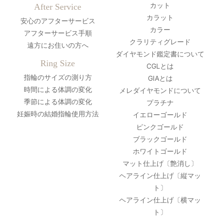
カット
After Service
カラット
安心のアフターサービス
カラー
アフターサービス手順
クラリティグレード
遠方にお住いの方へ
ダイヤモンド鑑定書について
Ring Size
CGLとは
指輪のサイズの測り方
GIAとは
時間による体調の変化
メレダイヤモンドについて
季節による体調の変化
プラチナ
妊娠時の結婚指輪使用方法
イエローゴールド
ピンクゴールド
ブラックゴールド
ホワイトゴールド
マット仕上げ〔艶消し〕
ヘアライン仕上げ〔縦マッ
ト〕
ヘアライン仕上げ〔横マッ
ト〕