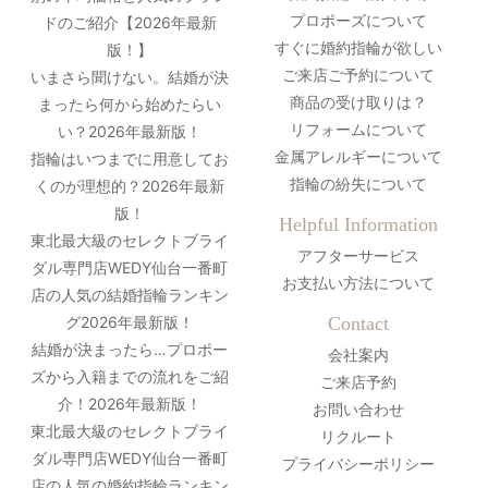
プロポーズについて
ドのご紹介【2026年最新
すぐに婚約指輪が欲しい
版！】
ご来店ご予約について
いまさら聞けない。結婚が決
商品の受け取りは？
まったら何から始めたらい
リフォームについて
い？2026年最新版！
金属アレルギーについて
指輪はいつまでに用意してお
指輪の紛失について
くのが理想的？2026年最新
版！
Helpful Information
東北最大級のセレクトブライ
アフターサービス
ダル専門店WEDY仙台一番町
お支払い方法について
店の人気の結婚指輪ランキン
グ2026年最新版！
Contact
結婚が決まったら…プロポー
会社案内
ズから入籍までの流れをご紹
ご来店予約
介！2026年最新版！
お問い合わせ
東北最大級のセレクトブライ
リクルート
ダル専門店WEDY仙台一番町
プライバシーポリシー
店の人気の婚約指輪ランキン