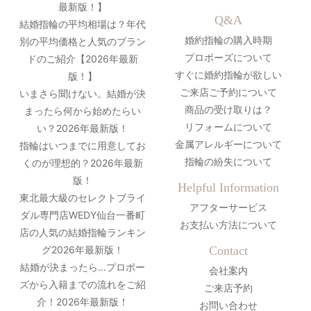
最新版！】
Q&A
結婚指輪の平均相場は？年代
婚約指輪の購入時期
別の平均価格と人気のブラン
プロポーズについて
ドのご紹介【2026年最新
すぐに婚約指輪が欲しい
版！】
ご来店ご予約について
いまさら聞けない。結婚が決
商品の受け取りは？
まったら何から始めたらい
リフォームについて
い？2026年最新版！
金属アレルギーについて
指輪はいつまでに用意してお
指輪の紛失について
くのが理想的？2026年最新
版！
Helpful Information
東北最大級のセレクトブライ
アフターサービス
ダル専門店WEDY仙台一番町
お支払い方法について
店の人気の結婚指輪ランキン
グ2026年最新版！
Contact
結婚が決まったら…プロポー
会社案内
ズから入籍までの流れをご紹
ご来店予約
介！2026年最新版！
お問い合わせ