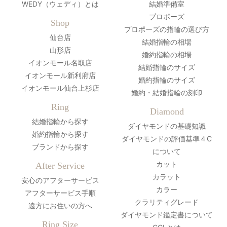
WEDY（ウェディ）とは
結婚準備室
プロポーズ
Shop
プロポーズの指輪の選び方
仙台店
結婚指輪の相場
山形店
婚約指輪の相場
イオンモール名取店
結婚指輪のサイズ
イオンモール新利府店
婚約指輪のサイズ
イオンモール仙台上杉店
婚約・結婚指輪の刻印
Ring
Diamond
結婚指輪から探す
ダイヤモンドの基礎知識
婚約指輪から探す
ダイヤモンドの評価基準４C
ブランドから探す
について
カット
After Service
カラット
安心のアフターサービス
カラー
アフターサービス手順
クラリティグレード
遠方にお住いの方へ
ダイヤモンド鑑定書について
Ring Size