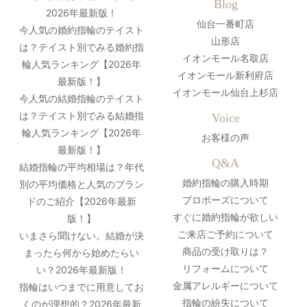
Blog
2026年最新版！
仙台一番町店
今人気の婚約指輪のテイスト
山形店
は？テイスト別でみる婚約指
イオンモール名取店
輪人気ランキング【2026年
イオンモール新利府店
最新版！】
イオンモール仙台上杉店
今人気の結婚指輪のテイスト
は？テイスト別でみる結婚指
Voice
輪人気ランキング【2026年
お客様の声
最新版！】
Q&A
結婚指輪の平均相場は？年代
婚約指輪の購入時期
別の平均価格と人気のブラン
プロポーズについて
ドのご紹介【2026年最新
すぐに婚約指輪が欲しい
版！】
ご来店ご予約について
いまさら聞けない。結婚が決
商品の受け取りは？
まったら何から始めたらい
リフォームについて
い？2026年最新版！
金属アレルギーについて
指輪はいつまでに用意してお
指輪の紛失について
くのが理想的？2026年最新