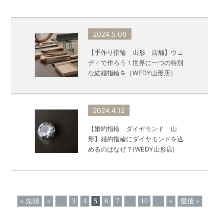
2024.5.06
【手作り指輪 山形 店舗】ウェ
ディで作ろう！世界に一つの特別
な結婚指輪を［WEDY山形店］
2024.4.12
【婚約指輪 ダイヤモンド 山
形】婚約指輪にダイヤモンドを込
めるのはなぜ？(WEDY山形店)
« 先頭
«
...
3
4
5
6
7
...
10
...
»
最後 »