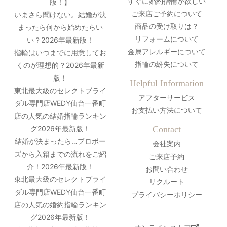
すぐに婚約指輪が欲しい
版！】
ご来店ご予約について
いまさら聞けない。結婚が決
商品の受け取りは？
まったら何から始めたらい
リフォームについて
い？2026年最新版！
金属アレルギーについて
指輪はいつまでに用意してお
指輪の紛失について
くのが理想的？2026年最新
版！
Helpful Information
東北最大級のセレクトブライ
アフターサービス
ダル専門店WEDY仙台一番町
お支払い方法について
店の人気の結婚指輪ランキン
グ2026年最新版！
Contact
結婚が決まったら…プロポー
会社案内
ズから入籍までの流れをご紹
ご来店予約
介！2026年最新版！
お問い合わせ
東北最大級のセレクトブライ
リクルート
ダル専門店WEDY仙台一番町
プライバシーポリシー
店の人気の婚約指輪ランキン
グ2026年最新版！