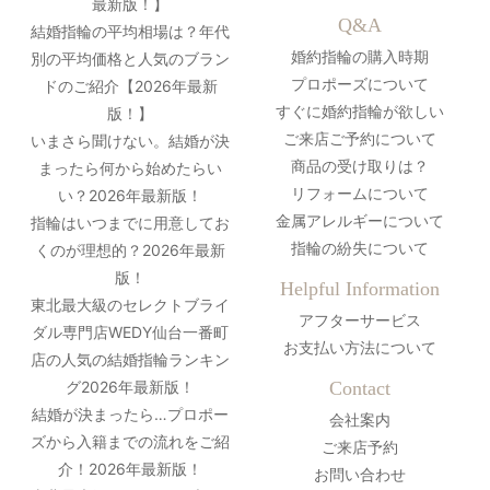
最新版！】
Q&A
結婚指輪の平均相場は？年代
婚約指輪の購入時期
別の平均価格と人気のブラン
プロポーズについて
ドのご紹介【2026年最新
すぐに婚約指輪が欲しい
版！】
ご来店ご予約について
いまさら聞けない。結婚が決
商品の受け取りは？
まったら何から始めたらい
リフォームについて
い？2026年最新版！
金属アレルギーについて
指輪はいつまでに用意してお
指輪の紛失について
くのが理想的？2026年最新
版！
Helpful Information
東北最大級のセレクトブライ
アフターサービス
ダル専門店WEDY仙台一番町
お支払い方法について
店の人気の結婚指輪ランキン
グ2026年最新版！
Contact
結婚が決まったら…プロポー
会社案内
ズから入籍までの流れをご紹
ご来店予約
介！2026年最新版！
お問い合わせ