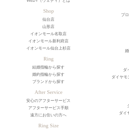
WEDY（ウェディ）とは
Shop
プロ
仙台店
山形店
イオンモール名取店
イオンモール新利府店
イオンモール仙台上杉店
婚
Ring
結婚指輪から探す
ダ
婚約指輪から探す
ダイヤモ
ブランドから探す
After Service
安心のアフターサービス
アフターサービス手順
ダイ
遠方にお住いの方へ
Ring Size