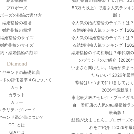
結婚準備室
婚約指輪の価格帯（10万円、20
プロポーズ
50万円以上）で選ぶ人気ランキン
ポーズの指輪の選び方
版！
結婚指輪の相場
今人気の婚約指輪のテイストは
婚約指輪の相場
る婚約指輪人気ランキング【20
結婚指輪のサイズ
今人気の結婚指輪のテイストは
婚約指輪のサイズ
る結婚指輪人気ランキング【20
約・結婚指輪の刻印
結婚指輪の平均相場は？年代別
のブランドのご紹介【2026
Diamond
いまさら聞けない。結婚が決ま
イヤモンドの基礎知識
たらいい？2026年最
ンドの評価基準４Cについて
指輪はいつまでに用意しておく
カット
2026年最新版！
カラット
東北最大級のセレクトブライダル
カラー
台一番町店の人気の結婚指輪ラン
クラリティグレード
最新版！
ヤモンド鑑定書について
結婚が決まったら…プロポーズか
CGLとは
れをご紹介！2026年
GIAとは