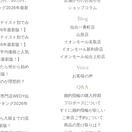
万円、30万円、
店舗からのお知らせ
グ2026年最新
ショップコラム
Blog
？テイスト別でみ
仙台一番町店
26年最新版！】
山形店
？テイスト別でみ
イオンモール名取店
26年最新版！】
イオンモール新利府店
の平均価格と人気
イオンモール仙台上杉店
年最新版！】
ったら何から始め
Voice
新版！
お客様の声
のが理想的？
Q&A
婚約指輪の購入時期
専門店WEDY仙
プロポーズについて
キング2026年
すぐに婚約指輪が欲しい
ご来店ご予約について
ら入籍までの流
商品の受け取りは？
最新版！