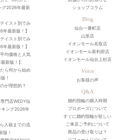
グ2026年最新
ショップコラム
Blog
？テイスト別でみ
仙台一番町店
26年最新版！】
山形店
？テイスト別でみ
イオンモール名取店
26年最新版！】
イオンモール新利府店
の平均価格と人気
イオンモール仙台上杉店
年最新版！】
ったら何から始め
Voice
新版！
お客様の声
のが理想的？
Q&A
婚約指輪の購入時期
専門店WEDY仙
プロポーズについて
キング2026年
すぐに婚約指輪が欲しい
ご来店ご予約について
ら入籍までの流
商品の受け取りは？
最新版！
リフォームについて