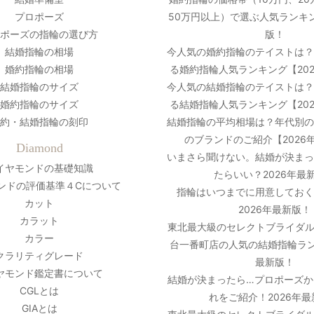
プロポーズ
50万円以上）で選ぶ人気ランキン
ポーズの指輪の選び方
版！
結婚指輪の相場
今人気の婚約指輪のテイストは
婚約指輪の相場
る婚約指輪人気ランキング【20
結婚指輪のサイズ
今人気の結婚指輪のテイストは
婚約指輪のサイズ
る結婚指輪人気ランキング【20
約・結婚指輪の刻印
結婚指輪の平均相場は？年代別
のブランドのご紹介【2026
Diamond
いまさら聞けない。結婚が決ま
イヤモンドの基礎知識
たらいい？2026年最
ンドの評価基準４Cについて
指輪はいつまでに用意しておく
カット
2026年最新版！
カラット
東北最大級のセレクトブライダル
カラー
台一番町店の人気の結婚指輪ラン
クラリティグレード
最新版！
ヤモンド鑑定書について
結婚が決まったら…プロポーズか
CGLとは
れをご紹介！2026年
GIAとは