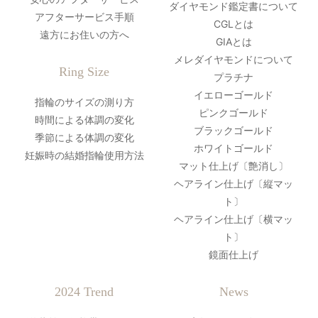
ダイヤモンド鑑定書について
アフターサービス手順
CGLとは
遠方にお住いの方へ
GIAとは
メレダイヤモンドについて
Ring Size
プラチナ
イエローゴールド
指輪のサイズの測り方
ピンクゴールド
時間による体調の変化
ブラックゴールド
季節による体調の変化
ホワイトゴールド
妊娠時の結婚指輪使用方法
マット仕上げ〔艶消し〕
ヘアライン仕上げ〔縦マッ
ト〕
ヘアライン仕上げ〔横マッ
ト〕
鏡面仕上げ
2024 Trend
News