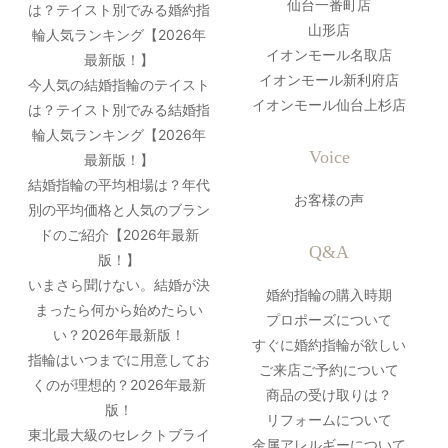
仙台一番町店
は？テイスト別でみる婚約指
山形店
輪人気ランキング【2026年
イオンモール名取店
最新版！】
イオンモール新利府店
今人気の結婚指輪のテイスト
イオンモール仙台上杉店
は？テイスト別でみる結婚指
輪人気ランキング【2026年
Voice
最新版！】
結婚指輪の平均相場は？年代
お客様の声
別の平均価格と人気のブラン
ドのご紹介【2026年最新
Q&A
版！】
いまさら聞けない。結婚が決
婚約指輪の購入時期
まったら何から始めたらい
プロポーズについて
い？2026年最新版！
すぐに婚約指輪が欲しい
指輪はいつまでに用意してお
ご来店ご予約について
くのが理想的？2026年最新
商品の受け取りは？
版！
リフォームについて
東北最大級のセレクトブライ
金属アレルギーについて