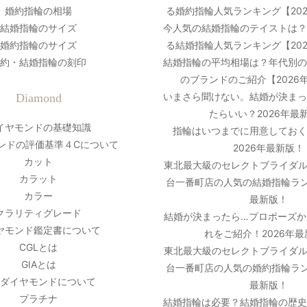
婚約指輪の相場
る婚約指輪人気ランキング【20
結婚指輪のサイズ
今人気の結婚指輪のテイストは
婚約指輪のサイズ
る結婚指輪人気ランキング【20
約・結婚指輪の刻印
結婚指輪の平均相場は？年代別
のブランドのご紹介【2026
いまさら聞けない。結婚が決ま
Diamond
たらいい？2026年最
イヤモンドの基礎知識
指輪はいつまでに用意しておく
ンドの評価基準４Cについて
2026年最新版！
カット
東北最大級のセレクトブライダル
カラット
台一番町店の人気の結婚指輪ラン
カラー
最新版！
クラリティグレード
結婚が決まったら…プロポーズか
ヤモンド鑑定書について
れをご紹介！2026年
CGLとは
東北最大級のセレクトブライダル
GIAとは
台一番町店の人気の婚約指輪ラン
ダイヤモンドについて
最新版！
プラチナ
結婚指輪は必要？結婚指輪の歴