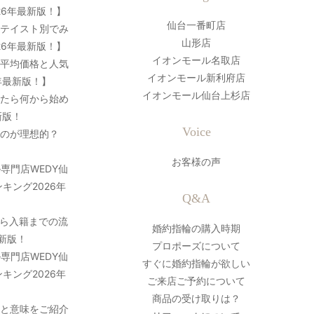
26年最新版！】
仙台一番町店
？テイスト別でみ
山形店
26年最新版！】
イオンモール名取店
の平均価格と人気
イオンモール新利府店
年最新版！】
イオンモール仙台上杉店
ったら何から始め
新版！
Voice
のが理想的？
お客様の声
専門店WEDY仙
キング2026年
Q&A
ら入籍までの流
婚約指輪の購入時期
最新版！
プロポーズについて
専門店WEDY仙
すぐに婚約指輪が欲しい
キング2026年
ご来店ご予約について
商品の受け取りは？
史と意味をご紹介