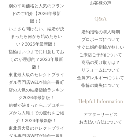
お客様の声
別の平均価格と人気のブラン
ドのご紹介【2026年最新
Q&A
版！】
いまさら聞けない。結婚が決
婚約指輪の購入時期
まったら何から始めたらい
プロポーズについて
い？2026年最新版！
すぐに婚約指輪が欲しい
指輪はいつまでに用意してお
ご来店ご予約について
くのが理想的？2026年最新
商品の受け取りは？
版！
リフォームについて
東北最大級のセレクトブライ
金属アレルギーについて
ダル専門店WEDY仙台一番町
指輪の紛失について
店の人気の結婚指輪ランキン
グ2026年最新版！
Helpful Information
結婚が決まったら…プロポー
ズから入籍までの流れをご紹
アフターサービス
介！2026年最新版！
お支払い方法について
東北最大級のセレクトブライ
ダル専門店WEDY仙台一番町