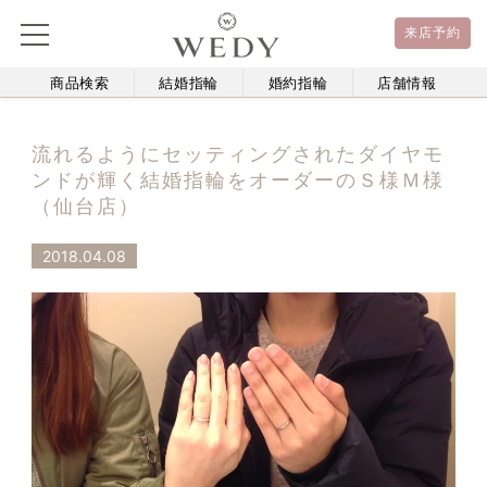
来店予約
商品検索
結婚指輪
婚約指輪
店舗情報
流れるようにセッティングされたダイヤモ
ンドが輝く結婚指輪をオーダーのＳ様Ｍ様
（仙台店）
2018.04.08