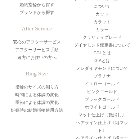
婚約指輪から探す
について
ブランドから探す
カット
カラット
After Service
カラー
クラリティグレード
安心のアフターサービス
ダイヤモンド鑑定書について
アフターサービス手順
CGLとは
遠方にお住いの方へ
GIAとは
メレダイヤモンドについて
Ring Size
プラチナ
イエローゴールド
指輪のサイズの測り方
ピンクゴールド
時間による体調の変化
ブラックゴールド
季節による体調の変化
ホワイトゴールド
妊娠時の結婚指輪使用方法
マット仕上げ〔艶消し〕
ヘアライン仕上げ〔縦マッ
ト〕
ヘアライン仕上げ〔横マッ