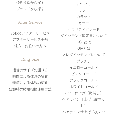
婚約指輪から探す
について
ブランドから探す
カット
カラット
After Service
カラー
クラリティグレード
安心のアフターサービス
ダイヤモンド鑑定書について
アフターサービス手順
CGLとは
遠方にお住いの方へ
GIAとは
メレダイヤモンドについて
Ring Size
プラチナ
イエローゴールド
指輪のサイズの測り方
ピンクゴールド
時間による体調の変化
ブラックゴールド
季節による体調の変化
ホワイトゴールド
妊娠時の結婚指輪使用方法
マット仕上げ〔艶消し〕
ヘアライン仕上げ〔縦マッ
ト〕
ヘアライン仕上げ〔横マッ