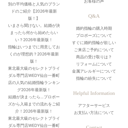
お客様の声
別の平均価格と人気のブラン
ドのご紹介【2026年最新
Q&A
版！】
いまさら聞けない。結婚が決
婚約指輪の購入時期
まったら何から始めたらい
プロポーズについて
い？2026年最新版！
すぐに婚約指輪が欲しい
指輪はいつまでに用意してお
ご来店ご予約について
くのが理想的？2026年最新
商品の受け取りは？
版！
リフォームについて
東北最大級のセレクトブライ
金属アレルギーについて
ダル専門店WEDY仙台一番町
指輪の紛失について
店の人気の結婚指輪ランキン
グ2026年最新版！
Helpful Information
結婚が決まったら…プロポー
ズから入籍までの流れをご紹
アフターサービス
介！2026年最新版！
お支払い方法について
東北最大級のセレクトブライ
ダル専門店WEDY仙台一番町
Contact