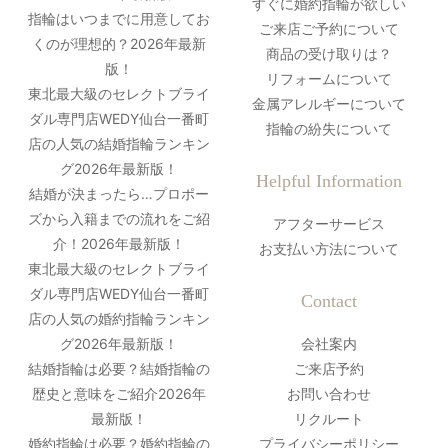
すぐに婚約指輪が欲しい
指輪はいつまでに用意してお
ご来店ご予約について
くのが理想的？2026年最新
商品の受け取りは？
版！
リフォームについて
東北最大級のセレクトブライ
金属アレルギーについて
ダル専門店WEDY仙台一番町
指輪の紛失について
店の人気の結婚指輪ランキン
グ2026年最新版！
Helpful Information
結婚が決まったら…プロポー
ズから入籍までの流れをご紹
アフターサービス
介！2026年最新版！
お支払い方法について
東北最大級のセレクトブライ
ダル専門店WEDY仙台一番町
Contact
店の人気の婚約指輪ランキン
グ2026年最新版！
会社案内
結婚指輪は必要？結婚指輪の
ご来店予約
歴史と意味をご紹介2026年
お問い合わせ
最新版！
リクルート
婚約指輪は必要？婚約指輪の
プライバシーポリシー