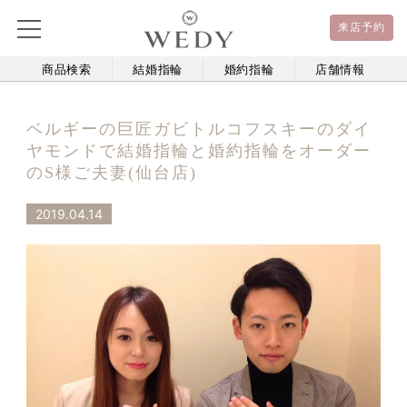
来店予約
商品検索
結婚指輪
婚約指輪
店舗情報
ベルギーの巨匠ガビトルコフスキーのダイ
ヤモンドで結婚指輪と婚約指輪をオーダー
のS様ご夫妻(仙台店)
2019.04.14