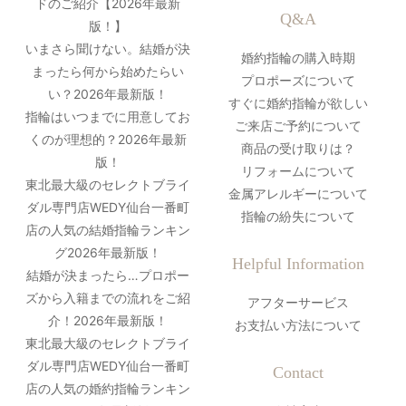
ドのご紹介【2026年最新
Q&A
版！】
いまさら聞けない。結婚が決
婚約指輪の購入時期
まったら何から始めたらい
プロポーズについて
い？2026年最新版！
すぐに婚約指輪が欲しい
指輪はいつまでに用意してお
ご来店ご予約について
くのが理想的？2026年最新
商品の受け取りは？
版！
リフォームについて
東北最大級のセレクトブライ
金属アレルギーについて
ダル専門店WEDY仙台一番町
指輪の紛失について
店の人気の結婚指輪ランキン
グ2026年最新版！
Helpful Information
結婚が決まったら…プロポー
ズから入籍までの流れをご紹
アフターサービス
介！2026年最新版！
お支払い方法について
東北最大級のセレクトブライ
ダル専門店WEDY仙台一番町
Contact
店の人気の婚約指輪ランキン