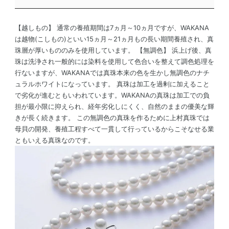
【越しもの】 通常の養殖期間は7ヵ月～10ヵ月ですが、WAKANA
は越物(こしもの)といい15ヵ月～21ヵ月もの長い期間養殖され、真
珠層が厚いもののみを使用しています。 【無調色】 浜上げ後、真
珠は洗浄され一般的には染料を使用して色合いを整えて調色処理を
行ないますが、WAKANAでは真珠本来の色を生かし無調色のナチ
ュラルホワイトになっています。 真珠は加工を過剰に加えること
で劣化が進むともいわれています。WAKANAの真珠は加工での負
担が最小限に抑えられ、経年劣化しにくく、自然のままの優美な輝
きが長く続きます。 この無調色の真珠を作るために上村真珠では
母貝の開発、養殖工程すべて一貫して行っているからこそなせる業
ともいえる真珠なのです。