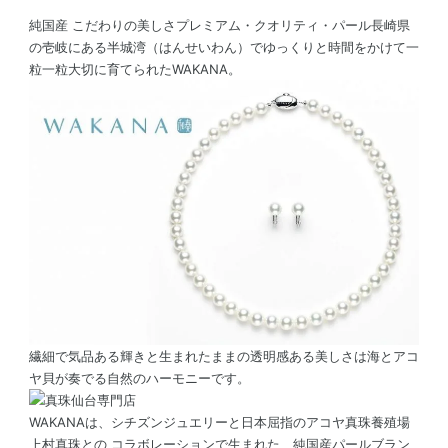
純国産 こだわりの美しさプレミアム・クオリティ・パール長崎県
の壱岐にある半城湾（はんせいわん）でゆっくりと時間をかけて一
粒一粒大切に育てられたWAKANA。
繊細で気品ある輝きと生まれたままの透明感ある美しさは海とアコ
ヤ貝が奏でる自然のハーモニーです。
WAKANAは、シチズンジュエリーと日本屈指のアコヤ真珠養殖場
上村真珠との コラボレーションで生まれた、純国産パールブラン