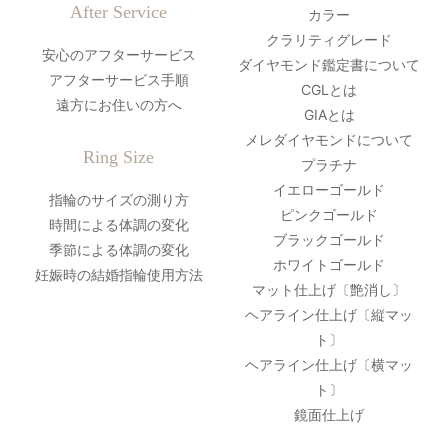
After Service
カラー
クラリティグレード
安心のアフターサービス
ダイヤモンド鑑定書について
アフターサービス手順
CGLとは
遠方にお住いの方へ
GIAとは
メレダイヤモンドについて
Ring Size
プラチナ
イエローゴールド
指輪のサイズの測り方
ピンクゴールド
時間による体調の変化
ブラックゴールド
季節による体調の変化
ホワイトゴールド
妊娠時の結婚指輪使用方法
マット仕上げ〔艶消し〕
ヘアライン仕上げ〔縦マッ
ト〕
ヘアライン仕上げ〔横マッ
ト〕
鏡面仕上げ