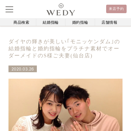
来店予約
商品検索
結婚指輪
婚約指輪
店舗情報
ダイヤの輝きが美しい｢モニッケンダム｣の
結婚指輪と婚約指輪をプラチナ素材でオー
ダーメイドのS様ご夫妻(仙台店)
2020.03.26