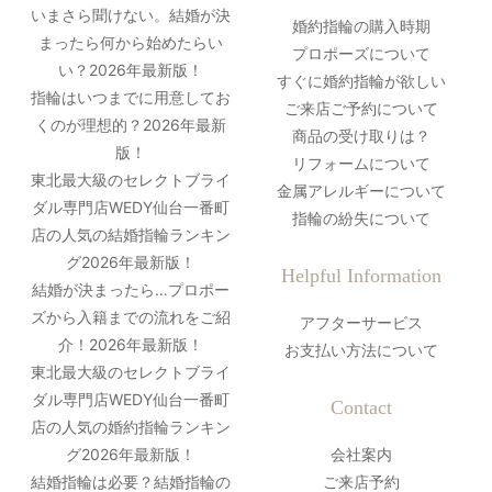
いまさら聞けない。結婚が決
婚約指輪の購入時期
まったら何から始めたらい
プロポーズについて
い？2026年最新版！
すぐに婚約指輪が欲しい
指輪はいつまでに用意してお
ご来店ご予約について
くのが理想的？2026年最新
商品の受け取りは？
版！
リフォームについて
東北最大級のセレクトブライ
金属アレルギーについて
ダル専門店WEDY仙台一番町
指輪の紛失について
店の人気の結婚指輪ランキン
グ2026年最新版！
Helpful Information
結婚が決まったら…プロポー
ズから入籍までの流れをご紹
アフターサービス
介！2026年最新版！
お支払い方法について
東北最大級のセレクトブライ
ダル専門店WEDY仙台一番町
Contact
店の人気の婚約指輪ランキン
グ2026年最新版！
会社案内
結婚指輪は必要？結婚指輪の
ご来店予約