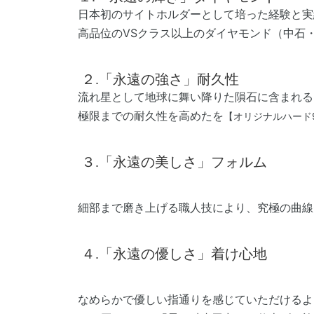
日本初のサイトホルダーとして培った経験と実
高品位の
VS
クラス以上のダイヤモンド（中石
２.
「永遠の強さ」耐久性
流れ星として地球に舞い降りた隕石に含まれる
極限までの耐久性を高めたを
【オリジナルハード
３.
「永遠の美しさ」フォルム
細部まで磨き上げる職人技により、究極の曲線
４.
「永遠の優しさ」着け心地
なめらかで優しい指通りを感じていただけるよ