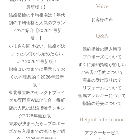
Voice
最新版！】
結婚指輪の平均相場は？年代
お客様の声
別の平均価格と人気のブラン
ドのご紹介【2026年最新
Q&A
版！】
いまさら聞けない。結婚が決
婚約指輪の購入時期
まったら何から始めたらい
プロポーズについて
い？2026年最新版！
すぐに婚約指輪が欲しい
指輪はいつまでに用意してお
ご来店ご予約について
くのが理想的？2026年最新
商品の受け取りは？
版！
リフォームについて
東北最大級のセレクトブライ
金属アレルギーについて
ダル専門店WEDY仙台一番町
指輪の紛失について
店の人気の結婚指輪ランキン
グ2026年最新版！
Helpful Information
結婚が決まったら…プロポー
ズから入籍までの流れをご紹
アフターサービス
介！2026年最新版！