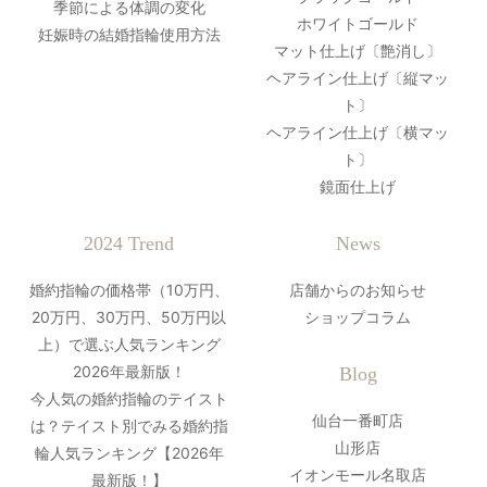
季節による体調の変化
ホワイトゴールド
妊娠時の結婚指輪使用方法
マット仕上げ〔艶消し〕
ヘアライン仕上げ〔縦マッ
ト〕
ヘアライン仕上げ〔横マッ
ト〕
鏡面仕上げ
2024 Trend
News
婚約指輪の価格帯（10万円、
店舗からのお知らせ
20万円、30万円、50万円以
ショップコラム
上）で選ぶ人気ランキング
2026年最新版！
Blog
今人気の婚約指輪のテイスト
仙台一番町店
は？テイスト別でみる婚約指
山形店
輪人気ランキング【2026年
イオンモール名取店
最新版！】