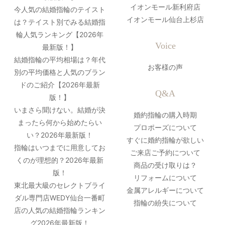
イオンモール新利府店
今人気の結婚指輪のテイスト
イオンモール仙台上杉店
は？テイスト別でみる結婚指
輪人気ランキング【2026年
Voice
最新版！】
結婚指輪の平均相場は？年代
お客様の声
別の平均価格と人気のブラン
ドのご紹介【2026年最新
Q&A
版！】
いまさら聞けない。結婚が決
婚約指輪の購入時期
まったら何から始めたらい
プロポーズについて
い？2026年最新版！
すぐに婚約指輪が欲しい
指輪はいつまでに用意してお
ご来店ご予約について
くのが理想的？2026年最新
商品の受け取りは？
版！
リフォームについて
東北最大級のセレクトブライ
金属アレルギーについて
ダル専門店WEDY仙台一番町
指輪の紛失について
店の人気の結婚指輪ランキン
グ2026年最新版！