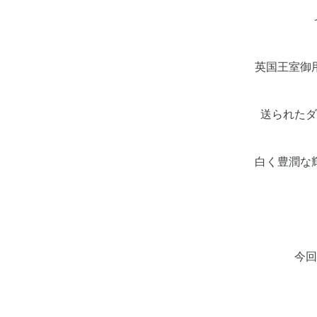
英国王室御
送られたダ
白く豊潤な
今回