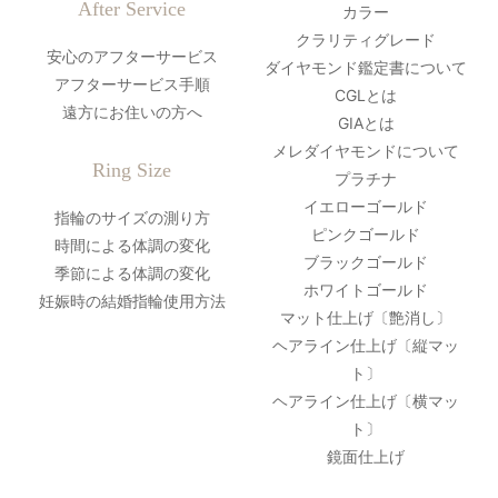
After Service
カラー
クラリティグレード
安心のアフターサービス
ダイヤモンド鑑定書について
アフターサービス手順
CGLとは
遠方にお住いの方へ
GIAとは
メレダイヤモンドについて
Ring Size
プラチナ
イエローゴールド
指輪のサイズの測り方
ピンクゴールド
時間による体調の変化
ブラックゴールド
季節による体調の変化
ホワイトゴールド
妊娠時の結婚指輪使用方法
マット仕上げ〔艶消し〕
ヘアライン仕上げ〔縦マッ
ト〕
ヘアライン仕上げ〔横マッ
ト〕
鏡面仕上げ