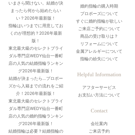
いまさら聞けない。結婚が決
婚約指輪の購入時期
まったら何から始めたらい
プロポーズについて
い？2026年最新版！
すぐに婚約指輪が欲しい
指輪はいつまでに用意してお
ご来店ご予約について
くのが理想的？2026年最新
商品の受け取りは？
版！
リフォームについて
東北最大級のセレクトブライ
金属アレルギーについて
ダル専門店WEDY仙台一番町
指輪の紛失について
店の人気の結婚指輪ランキン
グ2026年最新版！
Helpful Information
結婚が決まったら…プロポー
ズから入籍までの流れをご紹
アフターサービス
介！2026年最新版！
お支払い方法について
東北最大級のセレクトブライ
ダル専門店WEDY仙台一番町
Contact
店の人気の婚約指輪ランキン
グ2026年最新版！
会社案内
結婚指輪は必要？結婚指輪の
ご来店予約