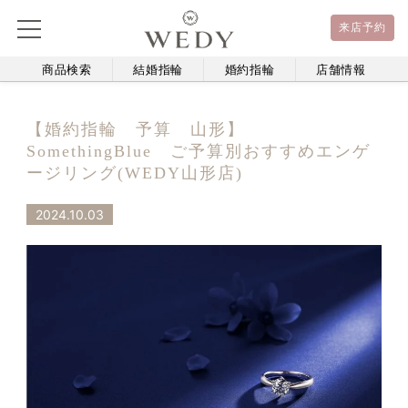
来店予約
商品検索
結婚指輪
婚約指輪
店舗情報
【婚約指輪 予算 山形】
SomethingBlue ご予算別おすすめエンゲ
ージリング(WEDY山形店)
2024.10.03