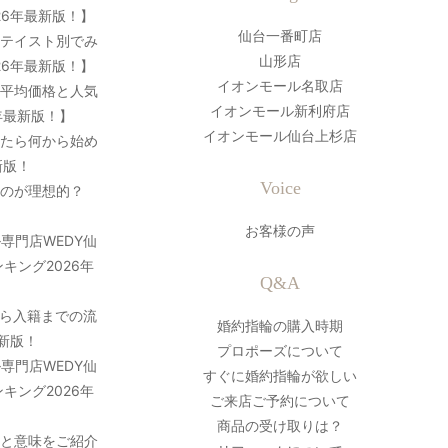
26年最新版！】
仙台一番町店
？テイスト別でみ
山形店
26年最新版！】
イオンモール名取店
の平均価格と人気
イオンモール新利府店
年最新版！】
イオンモール仙台上杉店
ったら何から始め
新版！
Voice
のが理想的？
お客様の声
専門店WEDY仙
キング2026年
Q&A
ら入籍までの流
婚約指輪の購入時期
最新版！
プロポーズについて
専門店WEDY仙
すぐに婚約指輪が欲しい
キング2026年
ご来店ご予約について
商品の受け取りは？
史と意味をご紹介