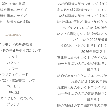
婚約指輪の相場
る婚約指輪人気ランキング【20
結婚指輪のサイズ
今人気の結婚指輪のテイストは
婚約指輪のサイズ
る結婚指輪人気ランキング【20
約・結婚指輪の刻印
結婚指輪の平均相場は？年代別
のブランドのご紹介【2026
いまさら聞けない。結婚が決ま
Diamond
たらいい？2026年最
イヤモンドの基礎知識
指輪はいつまでに用意しておく
ンドの評価基準４Cについて
2026年最新版！
カット
東北最大級のセレクトブライダル
カラット
台一番町店の人気の結婚指輪ラン
カラー
最新版！
クラリティグレード
結婚が決まったら…プロポーズか
ヤモンド鑑定書について
れをご紹介！2026年
CGLとは
東北最大級のセレクトブライダル
GIAとは
台一番町店の人気の婚約指輪ラン
ダイヤモンドについて
最新版！
プラチナ
結婚指輪は必要？結婚指輪の歴