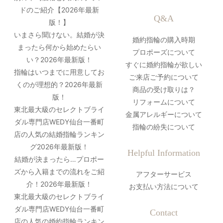
ドのご紹介【2026年最新
Q&A
版！】
いまさら聞けない。結婚が決
婚約指輪の購入時期
まったら何から始めたらい
プロポーズについて
い？2026年最新版！
すぐに婚約指輪が欲しい
指輪はいつまでに用意してお
ご来店ご予約について
くのが理想的？2026年最新
商品の受け取りは？
版！
リフォームについて
東北最大級のセレクトブライ
金属アレルギーについて
ダル専門店WEDY仙台一番町
指輪の紛失について
店の人気の結婚指輪ランキン
グ2026年最新版！
Helpful Information
結婚が決まったら…プロポー
ズから入籍までの流れをご紹
アフターサービス
介！2026年最新版！
お支払い方法について
東北最大級のセレクトブライ
ダル専門店WEDY仙台一番町
Contact
店の人気の婚約指輪ランキン