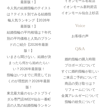
イオンモール名取店
最新版！】
イオンモール新利府店
今人気の結婚指輪のテイスト
イオンモール仙台上杉店
は？テイスト別でみる結婚指
輪人気ランキング【2026年
Voice
最新版！】
結婚指輪の平均相場は？年代
お客様の声
別の平均価格と人気のブラン
ドのご紹介【2026年最新
Q&A
版！】
いまさら聞けない。結婚が決
婚約指輪の購入時期
まったら何から始めたらい
プロポーズについて
い？2026年最新版！
すぐに婚約指輪が欲しい
指輪はいつまでに用意してお
ご来店ご予約について
くのが理想的？2026年最新
商品の受け取りは？
版！
リフォームについて
東北最大級のセレクトブライ
金属アレルギーについて
ダル専門店WEDY仙台一番町
指輪の紛失について
店の人気の結婚指輪ランキン