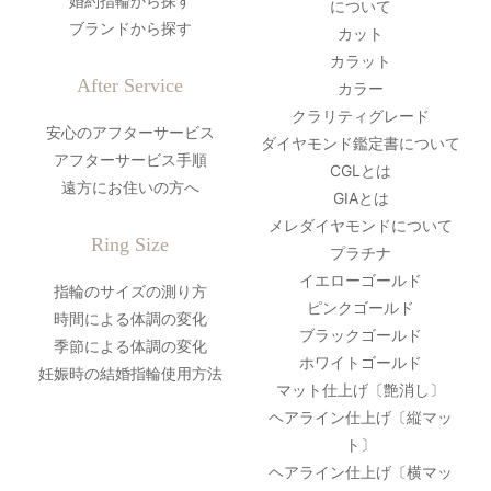
婚約指輪から探す
について
ブランドから探す
カット
カラット
After Service
カラー
クラリティグレード
安心のアフターサービス
ダイヤモンド鑑定書について
アフターサービス手順
CGLとは
遠方にお住いの方へ
GIAとは
メレダイヤモンドについて
Ring Size
プラチナ
イエローゴールド
指輪のサイズの測り方
ピンクゴールド
時間による体調の変化
ブラックゴールド
季節による体調の変化
ホワイトゴールド
妊娠時の結婚指輪使用方法
マット仕上げ〔艶消し〕
ヘアライン仕上げ〔縦マッ
ト〕
ヘアライン仕上げ〔横マッ