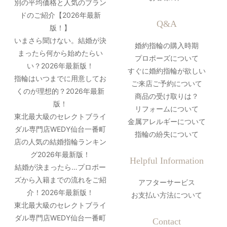
別の平均価格と人気のブラン
ドのご紹介【2026年最新
Q&A
版！】
いまさら聞けない。結婚が決
婚約指輪の購入時期
まったら何から始めたらい
プロポーズについて
い？2026年最新版！
すぐに婚約指輪が欲しい
指輪はいつまでに用意してお
ご来店ご予約について
くのが理想的？2026年最新
商品の受け取りは？
版！
リフォームについて
東北最大級のセレクトブライ
金属アレルギーについて
ダル専門店WEDY仙台一番町
指輪の紛失について
店の人気の結婚指輪ランキン
グ2026年最新版！
Helpful Information
結婚が決まったら…プロポー
ズから入籍までの流れをご紹
アフターサービス
介！2026年最新版！
お支払い方法について
東北最大級のセレクトブライ
ダル専門店WEDY仙台一番町
Contact