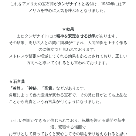
これをアメリカの宝石商が
タンザナイト
と名付け、1980年にはア
メリカを中心に人気を呼ぶ石となりました。
☆効果
またタンザナイトには
精神を安定させる効果
があります。
その結果、周りの人との間に調和が生まれ、人間関係を上手く作る
のに役立つと言われております。
ストレスや緊張を軽減してくれる効果もあるとされており、正しい
方向へと導いてくれるとも言われております。
☆石言葉
「冷静」「神秘」「高貴」
などがあります。
角度によって色の濃淡が変わる宝石で、その見た目がとても上品な
ことから高貴という石言葉が付くようになりました。
正しい判断ができると信じられており、転機を迎える瞬間や新生
活、緊張する場面で
お守りとして持っておくと安心してその場を乗り越えられると思い