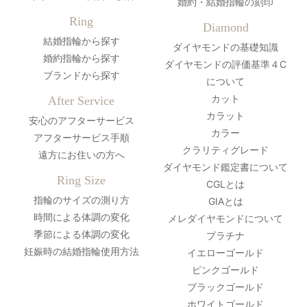
婚約・結婚指輪の刻印
Ring
Diamond
結婚指輪から探す
ダイヤモンドの基礎知識
婚約指輪から探す
ダイヤモンドの評価基準４C
ブランドから探す
について
カット
After Service
カラット
安心のアフターサービス
カラー
アフターサービス手順
クラリティグレード
遠方にお住いの方へ
ダイヤモンド鑑定書について
Ring Size
CGLとは
指輪のサイズの測り方
GIAとは
時間による体調の変化
メレダイヤモンドについて
季節による体調の変化
プラチナ
妊娠時の結婚指輪使用方法
イエローゴールド
ピンクゴールド
ブラックゴールド
ホワイトゴールド