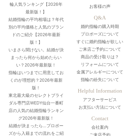
輪人気ランキング【2026年
お客様の声
最新版！】
Q&A
結婚指輪の平均相場は？年代
婚約指輪の購入時期
別の平均価格と人気のブラン
プロポーズについて
ドのご紹介【2026年最新
すぐに婚約指輪が欲しい
版！】
ご来店ご予約について
いまさら聞けない。結婚が決
商品の受け取りは？
まったら何から始めたらい
リフォームについて
い？2026年最新版！
金属アレルギーについて
指輪はいつまでに用意してお
指輪の紛失について
くのが理想的？2026年最新
版！
Helpful Information
東北最大級のセレクトブライ
アフターサービス
ダル専門店WEDY仙台一番町
お支払い方法について
店の人気の結婚指輪ランキン
グ2026年最新版！
Contact
結婚が決まったら…プロポー
会社案内
ズから入籍までの流れをご紹
ご来店予約