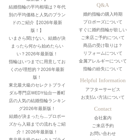
Q&A
結婚指輪の平均相場は？年代
婚約指輪の購入時期
別の平均価格と人気のブラン
プロポーズについて
ドのご紹介【2026年最新
すぐに婚約指輪が欲しい
版！】
ご来店ご予約について
いまさら聞けない。結婚が決
商品の受け取りは？
まったら何から始めたらい
リフォームについて
い？2026年最新版！
金属アレルギーについて
指輪はいつまでに用意してお
指輪の紛失について
くのが理想的？2026年最新
版！
Helpful Information
東北最大級のセレクトブライ
アフターサービス
ダル専門店WEDY仙台一番町
お支払い方法について
店の人気の結婚指輪ランキン
グ2026年最新版！
Contact
結婚が決まったら…プロポー
会社案内
ズから入籍までの流れをご紹
ご来店予約
介！2026年最新版！
お問い合わせ
東北最大級のセレクトブライ