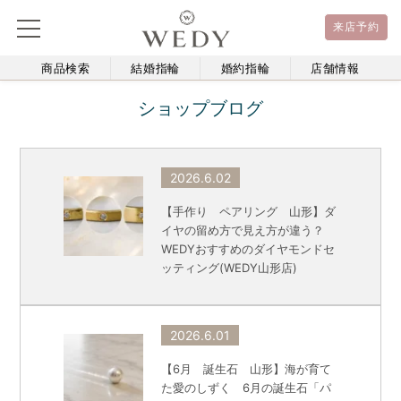
来店予約
商品検索
結婚指輪
婚約指輪
店舗情報
ショップブログ
2026.6.02
【手作り ペアリング 山形】ダ
イヤの留め方で見え方が違う？
WEDYおすすめのダイヤモンドセ
ッティング(WEDY山形店)
2026.6.01
【6月 誕生石 山形】海が育て
た愛のしずく 6月の誕生石「パ