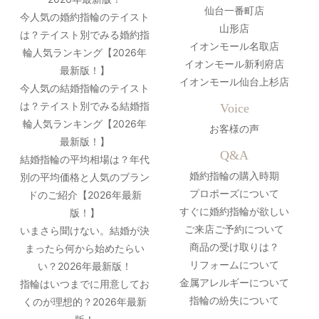
仙台一番町店
今人気の婚約指輪のテイスト
山形店
は？テイスト別でみる婚約指
イオンモール名取店
輪人気ランキング【2026年
イオンモール新利府店
最新版！】
イオンモール仙台上杉店
今人気の結婚指輪のテイスト
は？テイスト別でみる結婚指
Voice
輪人気ランキング【2026年
お客様の声
最新版！】
Q&A
結婚指輪の平均相場は？年代
婚約指輪の購入時期
別の平均価格と人気のブラン
プロポーズについて
ドのご紹介【2026年最新
すぐに婚約指輪が欲しい
版！】
ご来店ご予約について
いまさら聞けない。結婚が決
商品の受け取りは？
まったら何から始めたらい
リフォームについて
い？2026年最新版！
金属アレルギーについて
指輪はいつまでに用意してお
指輪の紛失について
くのが理想的？2026年最新