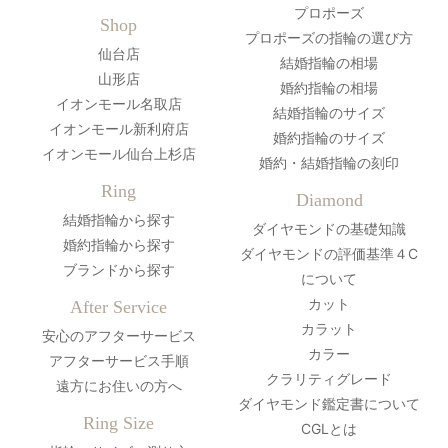
プロポーズ
Shop
プロポーズの指輪の選び方
仙台店
結婚指輪の相場
山形店
婚約指輪の相場
イオンモール名取店
結婚指輪のサイズ
イオンモール新利府店
婚約指輪のサイズ
イオンモール仙台上杉店
婚約・結婚指輪の刻印
Ring
Diamond
結婚指輪から探す
ダイヤモンドの基礎知識
婚約指輪から探す
ダイヤモンドの評価基準４C
ブランドから探す
について
カット
After Service
カラット
安心のアフターサービス
カラー
アフターサービス手順
クラリティグレード
遠方にお住いの方へ
ダイヤモンド鑑定書について
Ring Size
CGLとは