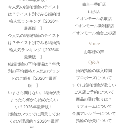
仙台一番町店
今人気の婚約指輪のテイスト
山形店
は？テイスト別でみる婚約指
イオンモール名取店
輪人気ランキング【2026年
イオンモール新利府店
最新版！】
イオンモール仙台上杉店
今人気の結婚指輪のテイスト
は？テイスト別でみる結婚指
Voice
輪人気ランキング【2026年
お客様の声
最新版！】
Q&A
結婚指輪の平均相場は？年代
婚約指輪の購入時期
別の平均価格と人気のブラン
プロポーズについて
ドのご紹介【2026年最新
すぐに婚約指輪が欲しい
版！】
ご来店ご予約について
いまさら聞けない。結婚が決
商品の受け取りは？
まったら何から始めたらい
リフォームについて
い？2026年最新版！
金属アレルギーについて
指輪はいつまでに用意してお
指輪の紛失について
くのが理想的？2026年最新