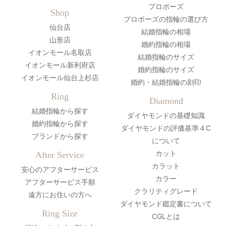
プロポーズ
Shop
プロポーズの指輪の選び方
仙台店
結婚指輪の相場
山形店
婚約指輪の相場
イオンモール名取店
結婚指輪のサイズ
イオンモール新利府店
婚約指輪のサイズ
イオンモール仙台上杉店
婚約・結婚指輪の刻印
Ring
Diamond
結婚指輪から探す
ダイヤモンドの基礎知識
婚約指輪から探す
ダイヤモンドの評価基準４C
ブランドから探す
について
カット
After Service
カラット
安心のアフターサービス
カラー
アフターサービス手順
クラリティグレード
遠方にお住いの方へ
ダイヤモンド鑑定書について
Ring Size
CGLとは