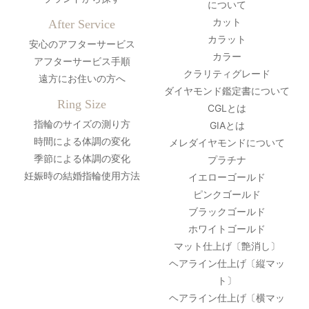
について
カット
After Service
カラット
安心のアフターサービス
カラー
アフターサービス手順
クラリティグレード
遠方にお住いの方へ
ダイヤモンド鑑定書について
Ring Size
CGLとは
指輪のサイズの測り方
GIAとは
時間による体調の変化
メレダイヤモンドについて
季節による体調の変化
プラチナ
妊娠時の結婚指輪使用方法
イエローゴールド
ピンクゴールド
ブラックゴールド
ホワイトゴールド
マット仕上げ〔艶消し〕
ヘアライン仕上げ〔縦マッ
ト〕
ヘアライン仕上げ〔横マッ