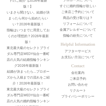
ドのご紹介【2026年最新
すぐに婚約指輪が欲しい
版！】
ご来店ご予約について
いまさら聞けない。結婚が決
商品の受け取りは？
まったら何から始めたらい
リフォームについて
い？2026年最新版！
金属アレルギーについて
指輪はいつまでに用意してお
指輪の紛失について
くのが理想的？2026年最新
版！
Helpful Information
東北最大級のセレクトブライ
アフターサービス
ダル専門店WEDY仙台一番町
お支払い方法について
店の人気の結婚指輪ランキン
グ2026年最新版！
Contact
結婚が決まったら…プロポー
会社案内
ズから入籍までの流れをご紹
ご来店予約
介！2026年最新版！
お問い合わせ
東北最大級のセレクトブライ
リクルート
ダル専門店WEDY仙台一番町
プライバシーポリシー
店の人気の婚約指輪ランキン