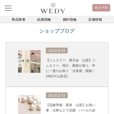
来店予約
商品検索
結婚指輪
婚約指輪
店舗情報
ショップブログ
2024.8.19
【ジュエリー 展示会 山形】ジ
ュエリー、時計、眼鏡が揃う、年
に一度のお祭り「涼美展」開催！
[WEDY山形店]
2024.8.13
【花嫁準備 真珠 山形】お祝い
事、法事などで活躍 パールの必