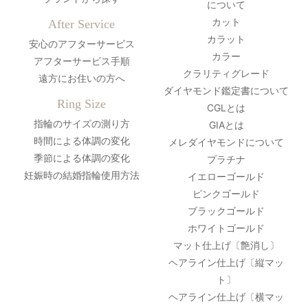
について
カット
After Service
カラット
安心のアフターサービス
カラー
アフターサービス手順
クラリティグレード
遠方にお住いの方へ
ダイヤモンド鑑定書について
Ring Size
CGLとは
指輪のサイズの測り方
GIAとは
時間による体調の変化
メレダイヤモンドについて
季節による体調の変化
プラチナ
妊娠時の結婚指輪使用方法
イエローゴールド
ピンクゴールド
ブラックゴールド
ホワイトゴールド
マット仕上げ〔艶消し〕
ヘアライン仕上げ〔縦マッ
ト〕
ヘアライン仕上げ〔横マッ