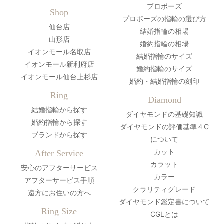
プロポーズ
Shop
プロポーズの指輪の選び方
仙台店
結婚指輪の相場
山形店
婚約指輪の相場
イオンモール名取店
結婚指輪のサイズ
イオンモール新利府店
婚約指輪のサイズ
イオンモール仙台上杉店
婚約・結婚指輪の刻印
Ring
Diamond
結婚指輪から探す
ダイヤモンドの基礎知識
婚約指輪から探す
ダイヤモンドの評価基準４C
ブランドから探す
について
カット
After Service
カラット
安心のアフターサービス
カラー
アフターサービス手順
クラリティグレード
遠方にお住いの方へ
ダイヤモンド鑑定書について
Ring Size
CGLとは