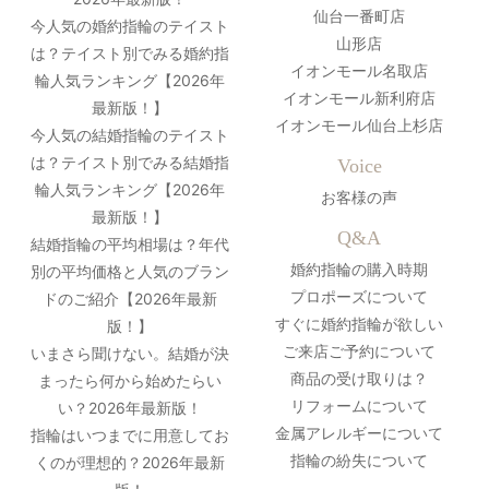
仙台一番町店
今人気の婚約指輪のテイスト
山形店
は？テイスト別でみる婚約指
イオンモール名取店
輪人気ランキング【2026年
イオンモール新利府店
最新版！】
イオンモール仙台上杉店
今人気の結婚指輪のテイスト
は？テイスト別でみる結婚指
Voice
輪人気ランキング【2026年
お客様の声
最新版！】
Q&A
結婚指輪の平均相場は？年代
婚約指輪の購入時期
別の平均価格と人気のブラン
プロポーズについて
ドのご紹介【2026年最新
すぐに婚約指輪が欲しい
版！】
ご来店ご予約について
いまさら聞けない。結婚が決
商品の受け取りは？
まったら何から始めたらい
リフォームについて
い？2026年最新版！
金属アレルギーについて
指輪はいつまでに用意してお
指輪の紛失について
くのが理想的？2026年最新