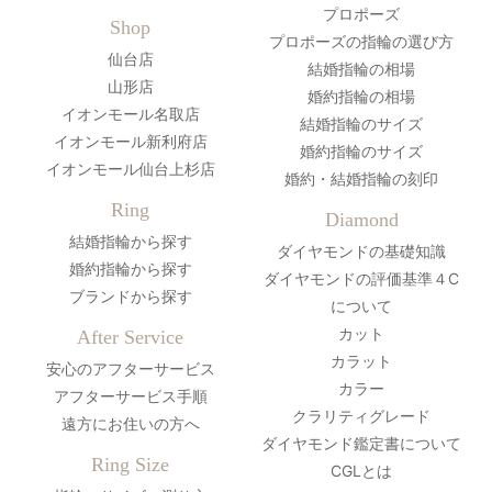
プロポーズ
Shop
プロポーズの指輪の選び方
仙台店
結婚指輪の相場
山形店
婚約指輪の相場
イオンモール名取店
結婚指輪のサイズ
イオンモール新利府店
婚約指輪のサイズ
イオンモール仙台上杉店
婚約・結婚指輪の刻印
Ring
Diamond
結婚指輪から探す
ダイヤモンドの基礎知識
婚約指輪から探す
ダイヤモンドの評価基準４C
ブランドから探す
について
カット
After Service
カラット
安心のアフターサービス
カラー
アフターサービス手順
クラリティグレード
遠方にお住いの方へ
ダイヤモンド鑑定書について
Ring Size
CGLとは