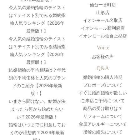
仙台一番町店
今人気の婚約指輪のテイスト
山形店
は？テイスト別でみる婚約指
イオンモール名取店
輪人気ランキング【2026年
イオンモール新利府店
最新版！】
イオンモール仙台上杉店
今人気の結婚指輪のテイスト
は？テイスト別でみる結婚指
Voice
輪人気ランキング【2026年
お客様の声
最新版！】
Q&A
結婚指輪の平均相場は？年代
婚約指輪の購入時期
別の平均価格と人気のブラン
プロポーズについて
ドのご紹介【2026年最新
すぐに婚約指輪が欲しい
版！】
ご来店ご予約について
いまさら聞けない。結婚が決
商品の受け取りは？
まったら何から始めたらい
リフォームについて
い？2026年最新版！
金属アレルギーについて
指輪はいつまでに用意してお
指輪の紛失について
くのが理想的？2026年最新