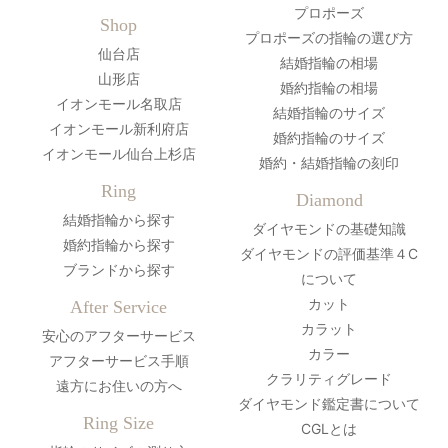
プロポーズ
Shop
プロポーズの指輪の選び方
仙台店
結婚指輪の相場
山形店
婚約指輪の相場
イオンモール名取店
結婚指輪のサイズ
イオンモール新利府店
婚約指輪のサイズ
イオンモール仙台上杉店
婚約・結婚指輪の刻印
Ring
Diamond
結婚指輪から探す
ダイヤモンドの基礎知識
婚約指輪から探す
ダイヤモンドの評価基準４C
ブランドから探す
について
カット
After Service
カラット
安心のアフターサービス
カラー
アフターサービス手順
クラリティグレード
遠方にお住いの方へ
ダイヤモンド鑑定書について
Ring Size
CGLとは