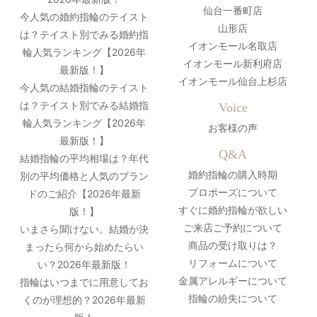
仙台一番町店
今人気の婚約指輪のテイスト
山形店
は？テイスト別でみる婚約指
イオンモール名取店
輪人気ランキング【2026年
イオンモール新利府店
最新版！】
イオンモール仙台上杉店
今人気の結婚指輪のテイスト
は？テイスト別でみる結婚指
Voice
輪人気ランキング【2026年
お客様の声
最新版！】
Q&A
結婚指輪の平均相場は？年代
婚約指輪の購入時期
別の平均価格と人気のブラン
プロポーズについて
ドのご紹介【2026年最新
すぐに婚約指輪が欲しい
版！】
ご来店ご予約について
いまさら聞けない。結婚が決
商品の受け取りは？
まったら何から始めたらい
リフォームについて
い？2026年最新版！
金属アレルギーについて
指輪はいつまでに用意してお
指輪の紛失について
くのが理想的？2026年最新