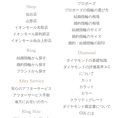
プロポーズ
Shop
プロポーズの指輪の選び方
仙台店
結婚指輪の相場
山形店
婚約指輪の相場
イオンモール名取店
結婚指輪のサイズ
イオンモール新利府店
婚約指輪のサイズ
イオンモール仙台上杉店
婚約・結婚指輪の刻印
Ring
Diamond
結婚指輪から探す
ダイヤモンドの基礎知識
婚約指輪から探す
ダイヤモンドの評価基準４C
ブランドから探す
について
カット
After Service
カラット
安心のアフターサービス
カラー
アフターサービス手順
クラリティグレード
遠方にお住いの方へ
ダイヤモンド鑑定書について
Ring Size
CGLとは