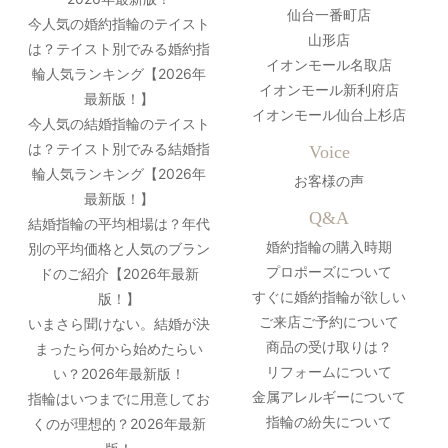
仙台一番町店
今人気の婚約指輪のテイスト
山形店
は？テイスト別でみる婚約指
イオンモール名取店
輪人気ランキング【2026年
イオンモール新利府店
最新版！】
イオンモール仙台上杉店
今人気の結婚指輪のテイスト
は？テイスト別でみる結婚指
Voice
輪人気ランキング【2026年
お客様の声
最新版！】
Q&A
結婚指輪の平均相場は？年代
婚約指輪の購入時期
別の平均価格と人気のブラン
プロポーズについて
ドのご紹介【2026年最新
すぐに婚約指輪が欲しい
版！】
ご来店ご予約について
いまさら聞けない。結婚が決
商品の受け取りは？
まったら何から始めたらい
リフォームについて
い？2026年最新版！
金属アレルギーについて
指輪はいつまでに用意してお
指輪の紛失について
くのが理想的？2026年最新