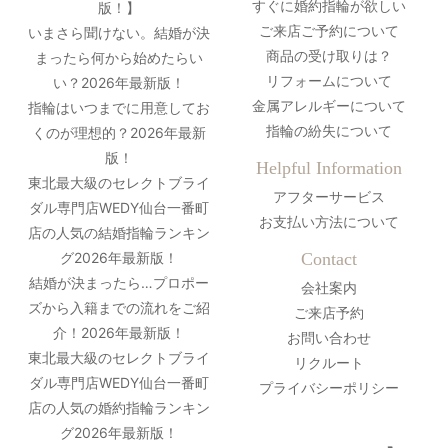
すぐに婚約指輪が欲しい
版！】
ご来店ご予約について
いまさら聞けない。結婚が決
商品の受け取りは？
まったら何から始めたらい
リフォームについて
い？2026年最新版！
金属アレルギーについて
指輪はいつまでに用意してお
指輪の紛失について
くのが理想的？2026年最新
版！
Helpful Information
東北最大級のセレクトブライ
アフターサービス
ダル専門店WEDY仙台一番町
お支払い方法について
店の人気の結婚指輪ランキン
グ2026年最新版！
Contact
結婚が決まったら…プロポー
会社案内
ズから入籍までの流れをご紹
ご来店予約
介！2026年最新版！
お問い合わせ
東北最大級のセレクトブライ
リクルート
ダル専門店WEDY仙台一番町
プライバシーポリシー
店の人気の婚約指輪ランキン
グ2026年最新版！