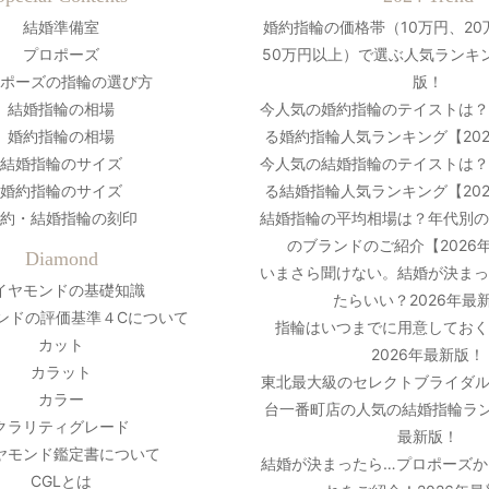
結婚準備室
婚約指輪の価格帯（10万円、20
プロポーズ
50万円以上）で選ぶ人気ランキン
ポーズの指輪の選び方
版！
結婚指輪の相場
今人気の婚約指輪のテイストは
婚約指輪の相場
る婚約指輪人気ランキング【20
結婚指輪のサイズ
今人気の結婚指輪のテイストは
婚約指輪のサイズ
る結婚指輪人気ランキング【20
約・結婚指輪の刻印
結婚指輪の平均相場は？年代別
のブランドのご紹介【2026
Diamond
いまさら聞けない。結婚が決ま
イヤモンドの基礎知識
たらいい？2026年最
ンドの評価基準４Cについて
指輪はいつまでに用意しておく
カット
2026年最新版！
カラット
東北最大級のセレクトブライダル
カラー
台一番町店の人気の結婚指輪ラン
クラリティグレード
最新版！
ヤモンド鑑定書について
結婚が決まったら…プロポーズか
CGLとは