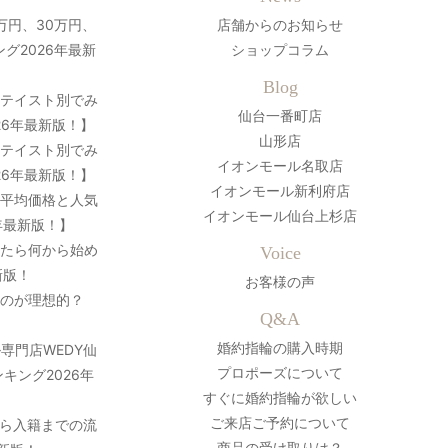
万円、30万円、
店舗からのお知らせ
グ2026年最新
ショップコラム
Blog
？テイスト別でみ
仙台一番町店
26年最新版！】
山形店
？テイスト別でみ
イオンモール名取店
26年最新版！】
イオンモール新利府店
の平均価格と人気
イオンモール仙台上杉店
年最新版！】
ったら何から始め
Voice
新版！
お客様の声
のが理想的？
Q&A
婚約指輪の購入時期
専門店WEDY仙
プロポーズについて
キング2026年
すぐに婚約指輪が欲しい
ご来店ご予約について
ら入籍までの流
商品の受け取りは？