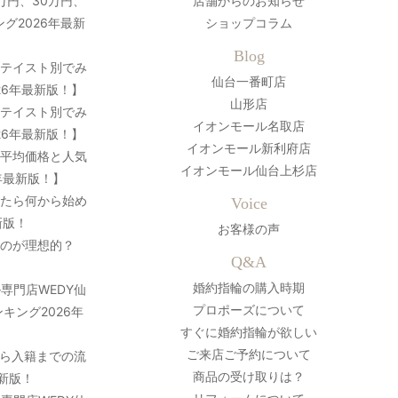
万円、30万円、
店舗からのお知らせ
グ2026年最新
ショップコラム
Blog
？テイスト別でみ
仙台一番町店
26年最新版！】
山形店
？テイスト別でみ
イオンモール名取店
26年最新版！】
イオンモール新利府店
の平均価格と人気
イオンモール仙台上杉店
年最新版！】
ったら何から始め
Voice
新版！
お客様の声
のが理想的？
Q&A
婚約指輪の購入時期
専門店WEDY仙
プロポーズについて
キング2026年
すぐに婚約指輪が欲しい
ご来店ご予約について
ら入籍までの流
商品の受け取りは？
最新版！