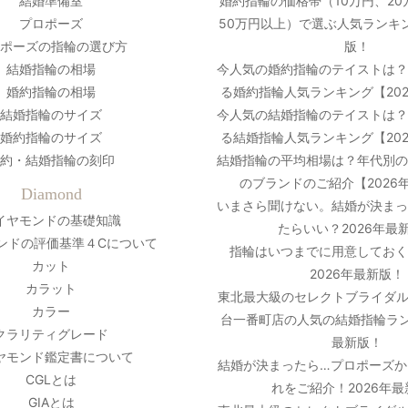
結婚準備室
婚約指輪の価格帯（10万円、20
プロポーズ
50万円以上）で選ぶ人気ランキン
ポーズの指輪の選び方
版！
結婚指輪の相場
今人気の婚約指輪のテイストは
婚約指輪の相場
る婚約指輪人気ランキング【20
結婚指輪のサイズ
今人気の結婚指輪のテイストは
婚約指輪のサイズ
る結婚指輪人気ランキング【20
約・結婚指輪の刻印
結婚指輪の平均相場は？年代別
のブランドのご紹介【2026
Diamond
いまさら聞けない。結婚が決ま
イヤモンドの基礎知識
たらいい？2026年最
ンドの評価基準４Cについて
指輪はいつまでに用意しておく
カット
2026年最新版！
カラット
東北最大級のセレクトブライダル
カラー
台一番町店の人気の結婚指輪ラン
クラリティグレード
最新版！
ヤモンド鑑定書について
結婚が決まったら…プロポーズか
CGLとは
れをご紹介！2026年
GIAとは