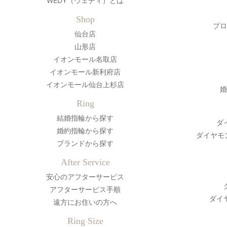
WEDY（ウェディ）とは
Shop
プロ
仙台店
山形店
イオンモール名取店
イオンモール新利府店
イオンモール仙台上杉店
婚
Ring
結婚指輪から探す
ダ
婚約指輪から探す
ダイヤモ
ブランドから探す
After Service
安心のアフターサービス
アフターサービス手順
ダイ
遠方にお住いの方へ
Ring Size