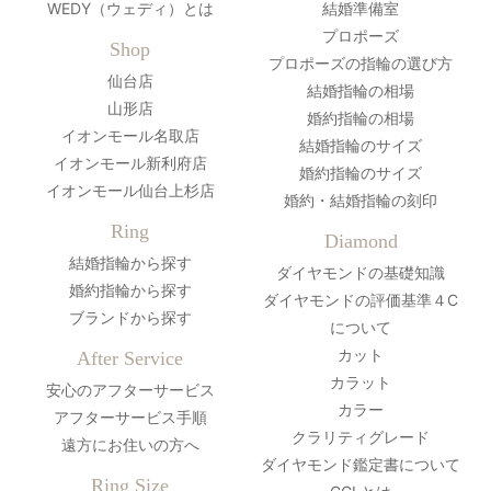
WEDY（ウェディ）とは
結婚準備室
プロポーズ
Shop
プロポーズの指輪の選び方
仙台店
結婚指輪の相場
山形店
婚約指輪の相場
イオンモール名取店
結婚指輪のサイズ
イオンモール新利府店
婚約指輪のサイズ
イオンモール仙台上杉店
婚約・結婚指輪の刻印
Ring
Diamond
結婚指輪から探す
ダイヤモンドの基礎知識
婚約指輪から探す
ダイヤモンドの評価基準４C
ブランドから探す
について
カット
After Service
カラット
安心のアフターサービス
カラー
アフターサービス手順
クラリティグレード
遠方にお住いの方へ
ダイヤモンド鑑定書について
Ring Size