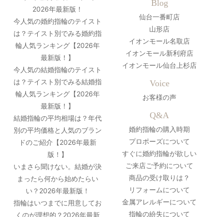
Blog
2026年最新版！
仙台一番町店
今人気の婚約指輪のテイスト
山形店
は？テイスト別でみる婚約指
イオンモール名取店
輪人気ランキング【2026年
イオンモール新利府店
最新版！】
イオンモール仙台上杉店
今人気の結婚指輪のテイスト
は？テイスト別でみる結婚指
Voice
輪人気ランキング【2026年
お客様の声
最新版！】
Q&A
結婚指輪の平均相場は？年代
婚約指輪の購入時期
別の平均価格と人気のブラン
プロポーズについて
ドのご紹介【2026年最新
すぐに婚約指輪が欲しい
版！】
ご来店ご予約について
いまさら聞けない。結婚が決
商品の受け取りは？
まったら何から始めたらい
リフォームについて
い？2026年最新版！
金属アレルギーについて
指輪はいつまでに用意してお
指輪の紛失について
くのが理想的？2026年最新