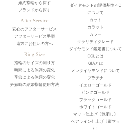
婚約指輪から探す
ダイヤモンドの評価基準４C
ブランドから探す
について
カット
After Service
カラット
安心のアフターサービス
カラー
アフターサービス手順
クラリティグレード
遠方にお住いの方へ
ダイヤモンド鑑定書について
Ring Size
CGLとは
指輪のサイズの測り方
GIAとは
時間による体調の変化
メレダイヤモンドについて
季節による体調の変化
プラチナ
妊娠時の結婚指輪使用方法
イエローゴールド
ピンクゴールド
ブラックゴールド
ホワイトゴールド
マット仕上げ〔艶消し〕
ヘアライン仕上げ〔縦マッ
ト〕