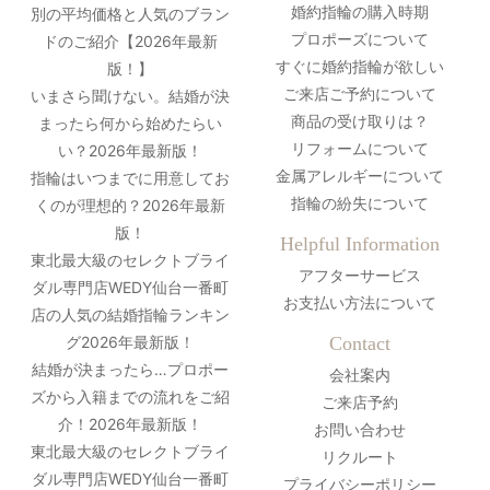
婚約指輪の購入時期
別の平均価格と人気のブラン
プロポーズについて
ドのご紹介【2026年最新
すぐに婚約指輪が欲しい
版！】
ご来店ご予約について
いまさら聞けない。結婚が決
商品の受け取りは？
まったら何から始めたらい
リフォームについて
い？2026年最新版！
金属アレルギーについて
指輪はいつまでに用意してお
指輪の紛失について
くのが理想的？2026年最新
版！
Helpful Information
東北最大級のセレクトブライ
アフターサービス
ダル専門店WEDY仙台一番町
お支払い方法について
店の人気の結婚指輪ランキン
グ2026年最新版！
Contact
結婚が決まったら…プロポー
会社案内
ズから入籍までの流れをご紹
ご来店予約
介！2026年最新版！
お問い合わせ
東北最大級のセレクトブライ
リクルート
ダル専門店WEDY仙台一番町
プライバシーポリシー