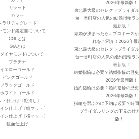
2026年最新版！
カラット
東北最大級のセレクトブライダル
カラー
台一番町店の人気の結婚指輪ラン
クラリティグレード
最新版！
ヤモンド鑑定書について
結婚が決まったら…プロポーズか
CGLとは
れをご紹介！2026年
GIAとは
東北最大級のセレクトブライダル
ダイヤモンドについて
台一番町店の人気の婚約指輪ラン
プラチナ
最新版！
イエローゴールド
結婚指輪は必要？結婚指輪の歴
ピンクゴールド
2026年最新版！
ブラックゴールド
婚約指輪は必要？婚約指輪の歴
ホワイトゴールド
2026年最新版！
ット仕上げ〔艶消し〕
指輪を選ぶのに予約は必要？時
イン仕上げ〔縦マット〕
ブライダルリングの下見の仕方
イン仕上げ〔横マット〕
版！
鏡面仕上げ