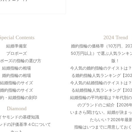
Special Contents
2024 Trend
結婚準備室
婚約指輪の価格帯（10万円、20
プロポーズ
50万円以上）で選ぶ人気ランキン
ポーズの指輪の選び方
版！
結婚指輪の相場
今人気の婚約指輪のテイストは
婚約指輪の相場
る婚約指輪人気ランキング【20
結婚指輪のサイズ
今人気の結婚指輪のテイストは
婚約指輪のサイズ
る結婚指輪人気ランキング【20
約・結婚指輪の刻印
結婚指輪の平均相場は？年代別
のブランドのご紹介【2026
Diamond
いまさら聞けない。結婚が決ま
イヤモンドの基礎知識
たらいい？2026年最
ンドの評価基準４Cについて
指輪はいつまでに用意しておく
カット