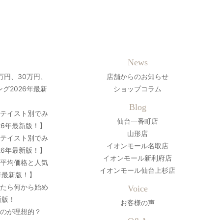
News
万円、30万円、
店舗からのお知らせ
グ2026年最新
ショップコラム
Blog
？テイスト別でみ
仙台一番町店
26年最新版！】
山形店
？テイスト別でみ
イオンモール名取店
26年最新版！】
イオンモール新利府店
の平均価格と人気
イオンモール仙台上杉店
年最新版！】
ったら何から始め
Voice
新版！
お客様の声
のが理想的？