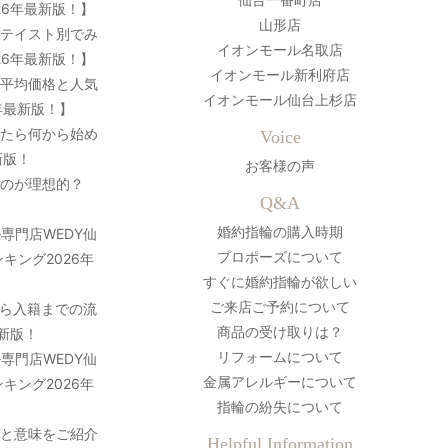
26年最新版！】
山形店
？テイスト別でみ
イオンモール名取店
26年最新版！】
イオンモール新利府店
の平均価格と人気
イオンモール仙台上杉店
年最新版！】
ったら何から始め
Voice
新版！
お客様の声
のが理想的？
Q&A
婚約指輪の購入時期
専門店WEDY仙
プロポーズについて
キング2026年
すぐに婚約指輪が欲しい
ご来店ご予約について
ら入籍までの流
商品の受け取りは？
最新版！
リフォームについて
専門店WEDY仙
金属アレルギーについて
キング2026年
指輪の紛失について
史と意味をご紹介
Helpful Information