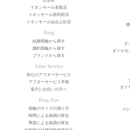
イオンモール名取店
イオンモール新利府店
イオンモール仙台上杉店
婚
Ring
結婚指輪から探す
ダ
婚約指輪から探す
ダイヤモ
ブランドから探す
After Service
安心のアフターサービス
アフターサービス手順
ダイ
遠方にお住いの方へ
Ring Size
指輪のサイズの測り方
メレ
時間による体調の変化
季節による体調の変化
妊娠時の結婚指輪使用方法