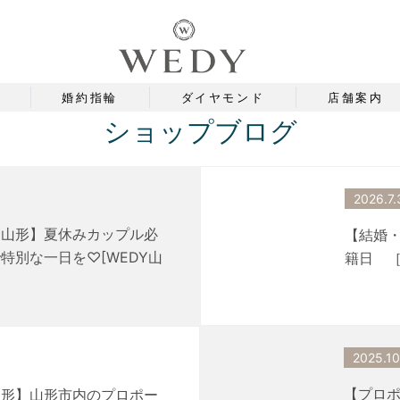
婚約指輪
ダイヤモンド
店舗案内
ショップブログ
2026.7.
 山形】夏休みカップル必
【結婚・
特別な一日を♡[WEDY山
籍日 ［
2025.10
【プロポ
山形】山形市内のプロポー