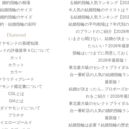
婚約指輪の相場
る婚約指輪人気ランキング【20
結婚指輪のサイズ
今人気の結婚指輪のテイストは
婚約指輪のサイズ
る結婚指輪人気ランキング【20
約・結婚指輪の刻印
結婚指輪の平均相場は？年代別
のブランドのご紹介【2026
Diamond
いまさら聞けない。結婚が決ま
イヤモンドの基礎知識
たらいい？2026年最
ンドの評価基準４Cについて
指輪はいつまでに用意しておく
カット
2026年最新版！
カラット
東北最大級のセレクトブライダル
カラー
台一番町店の人気の結婚指輪ラン
クラリティグレード
最新版！
ヤモンド鑑定書について
結婚が決まったら…プロポーズか
CGLとは
れをご紹介！2026年
GIAとは
東北最大級のセレクトブライダル
ダイヤモンドについて
台一番町店の人気の婚約指輪ラン
プラチナ
最新版！
イエローゴールド
結婚指輪は必要？結婚指輪の歴