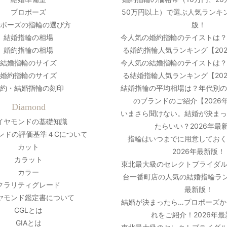
プロポーズ
50万円以上）で選ぶ人気ランキン
ポーズの指輪の選び方
版！
結婚指輪の相場
今人気の婚約指輪のテイストは
婚約指輪の相場
る婚約指輪人気ランキング【20
結婚指輪のサイズ
今人気の結婚指輪のテイストは
婚約指輪のサイズ
る結婚指輪人気ランキング【20
約・結婚指輪の刻印
結婚指輪の平均相場は？年代別
のブランドのご紹介【2026
Diamond
いまさら聞けない。結婚が決ま
イヤモンドの基礎知識
たらいい？2026年最
ンドの評価基準４Cについて
指輪はいつまでに用意しておく
カット
2026年最新版！
カラット
東北最大級のセレクトブライダル
カラー
台一番町店の人気の結婚指輪ラン
クラリティグレード
最新版！
ヤモンド鑑定書について
結婚が決まったら…プロポーズか
CGLとは
れをご紹介！2026年
GIAとは