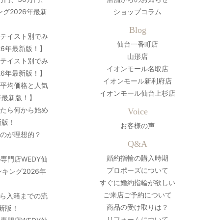
グ2026年最新
ショップコラム
Blog
？テイスト別でみ
仙台一番町店
26年最新版！】
山形店
？テイスト別でみ
イオンモール名取店
26年最新版！】
イオンモール新利府店
の平均価格と人気
イオンモール仙台上杉店
年最新版！】
ったら何から始め
Voice
新版！
お客様の声
のが理想的？
Q&A
婚約指輪の購入時期
専門店WEDY仙
プロポーズについて
キング2026年
すぐに婚約指輪が欲しい
ご来店ご予約について
ら入籍までの流
商品の受け取りは？
最新版！
リフォームについて