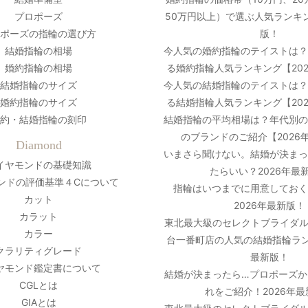
プロポーズ
50万円以上）で選ぶ人気ランキン
ポーズの指輪の選び方
版！
結婚指輪の相場
今人気の婚約指輪のテイストは
婚約指輪の相場
る婚約指輪人気ランキング【20
結婚指輪のサイズ
今人気の結婚指輪のテイストは
婚約指輪のサイズ
る結婚指輪人気ランキング【20
約・結婚指輪の刻印
結婚指輪の平均相場は？年代別
のブランドのご紹介【2026
Diamond
いまさら聞けない。結婚が決ま
イヤモンドの基礎知識
たらいい？2026年最
ンドの評価基準４Cについて
指輪はいつまでに用意しておく
カット
2026年最新版！
カラット
東北最大級のセレクトブライダル
カラー
台一番町店の人気の結婚指輪ラン
クラリティグレード
最新版！
ヤモンド鑑定書について
結婚が決まったら…プロポーズか
CGLとは
れをご紹介！2026年
GIAとは