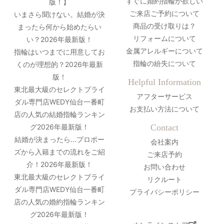
すぐに婚約指輪が欲しい
版！】
ご来店ご予約について
いまさら聞けない。結婚が決
商品の受け取りは？
まったら何から始めたらい
リフォームについて
い？2026年最新版！
金属アレルギーについて
指輪はいつまでに用意してお
指輪の紛失について
くのが理想的？2026年最新
版！
Helpful Information
東北最大級のセレクトブライ
アフターサービス
ダル専門店WEDY仙台一番町
お支払い方法について
店の人気の結婚指輪ランキン
グ2026年最新版！
Contact
結婚が決まったら…プロポー
会社案内
ズから入籍までの流れをご紹
ご来店予約
介！2026年最新版！
お問い合わせ
東北最大級のセレクトブライ
リクルート
ダル専門店WEDY仙台一番町
プライバシーポリシー
店の人気の婚約指輪ランキン
グ2026年最新版！