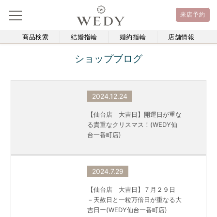
来店予約
商品検索
結婚指輪
婚約指輪
店舗情報
ショップブログ
2024.12.24
【仙台店 大吉日】開運日が重な
る貴重なクリスマス！(WEDY仙
台一番町店)
2024.7.29
【仙台店 大吉日】７月２９日
－天赦日と一粒万倍日が重なる大
吉日ー(WEDY仙台一番町店)