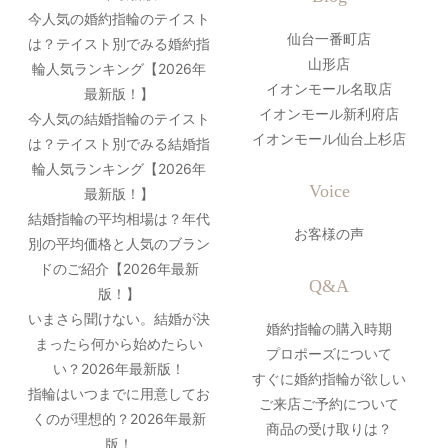
今人気の婚約指輪のテイスト
仙台一番町店
は？テイスト別でみる婚約指
山形店
輪人気ランキング【2026年
イオンモール名取店
最新版！】
イオンモール新利府店
今人気の結婚指輪のテイスト
イオンモール仙台上杉店
は？テイスト別でみる結婚指
輪人気ランキング【2026年
Voice
最新版！】
結婚指輪の平均相場は？年代
お客様の声
別の平均価格と人気のブラン
ドのご紹介【2026年最新
Q&A
版！】
いまさら聞けない。結婚が決
婚約指輪の購入時期
まったら何から始めたらい
プロポーズについて
い？2026年最新版！
すぐに婚約指輪が欲しい
指輪はいつまでに用意してお
ご来店ご予約について
くのが理想的？2026年最新
商品の受け取りは？
版！