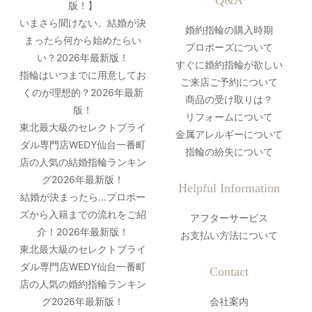
版！】
いまさら聞けない。結婚が決
婚約指輪の購入時期
まったら何から始めたらい
プロポーズについて
い？2026年最新版！
すぐに婚約指輪が欲しい
指輪はいつまでに用意してお
ご来店ご予約について
くのが理想的？2026年最新
商品の受け取りは？
版！
リフォームについて
東北最大級のセレクトブライ
金属アレルギーについて
ダル専門店WEDY仙台一番町
指輪の紛失について
店の人気の結婚指輪ランキン
グ2026年最新版！
Helpful Information
結婚が決まったら…プロポー
ズから入籍までの流れをご紹
アフターサービス
介！2026年最新版！
お支払い方法について
東北最大級のセレクトブライ
ダル専門店WEDY仙台一番町
Contact
店の人気の婚約指輪ランキン
グ2026年最新版！
会社案内