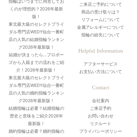
指輪はいつまでに用意してお
ご来店ご予約について
くのが理想的？2026年最新
商品の受け取りは？
版！
リフォームについて
東北最大級のセレクトブライ
金属アレルギーについて
ダル専門店WEDY仙台一番町
指輪の紛失について
店の人気の結婚指輪ランキン
グ2026年最新版！
Helpful Information
結婚が決まったら…プロポー
ズから入籍までの流れをご紹
アフターサービス
介！2026年最新版！
お支払い方法について
東北最大級のセレクトブライ
ダル専門店WEDY仙台一番町
Contact
店の人気の婚約指輪ランキン
グ2026年最新版！
会社案内
結婚指輪は必要？結婚指輪の
ご来店予約
歴史と意味をご紹介2026年
お問い合わせ
最新版！
リクルート
婚約指輪は必要？婚約指輪の
プライバシーポリシー