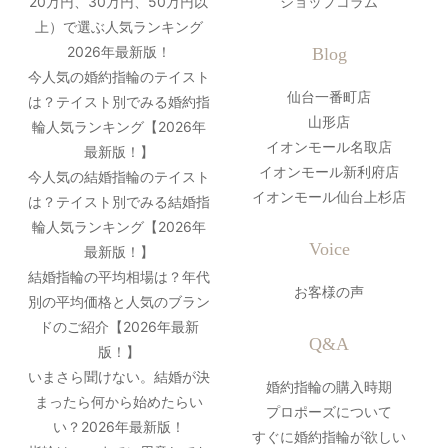
20万円、30万円、50万円以
ショップコラム
上）で選ぶ人気ランキング
2026年最新版！
Blog
今人気の婚約指輪のテイスト
仙台一番町店
は？テイスト別でみる婚約指
山形店
輪人気ランキング【2026年
イオンモール名取店
最新版！】
イオンモール新利府店
今人気の結婚指輪のテイスト
イオンモール仙台上杉店
は？テイスト別でみる結婚指
輪人気ランキング【2026年
Voice
最新版！】
結婚指輪の平均相場は？年代
お客様の声
別の平均価格と人気のブラン
ドのご紹介【2026年最新
Q&A
版！】
いまさら聞けない。結婚が決
婚約指輪の購入時期
まったら何から始めたらい
プロポーズについて
い？2026年最新版！
すぐに婚約指輪が欲しい