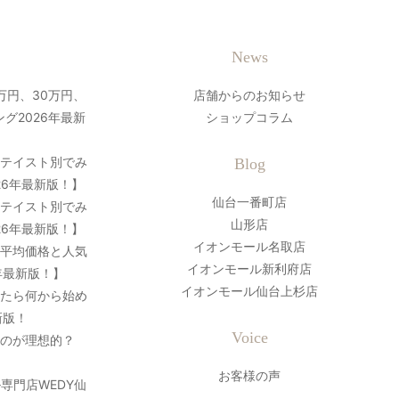
News
万円、30万円、
店舗からのお知らせ
グ2026年最新
ショップコラム
？テイスト別でみ
Blog
26年最新版！】
仙台一番町店
？テイスト別でみ
山形店
26年最新版！】
イオンモール名取店
の平均価格と人気
イオンモール新利府店
年最新版！】
イオンモール仙台上杉店
ったら何から始め
新版！
Voice
のが理想的？
お客様の声
専門店WEDY仙