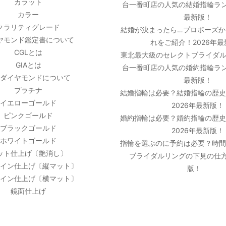
カラット
台一番町店の人気の結婚指輪ラン
カラー
最新版！
クラリティグレード
結婚が決まったら…プロポーズか
ヤモンド鑑定書について
れをご紹介！2026年
CGLとは
東北最大級のセレクトブライダル
GIAとは
台一番町店の人気の婚約指輪ラン
ダイヤモンドについて
最新版！
プラチナ
結婚指輪は必要？結婚指輪の歴
イエローゴールド
2026年最新版！
ピンクゴールド
婚約指輪は必要？婚約指輪の歴
ブラックゴールド
2026年最新版！
ホワイトゴールド
指輪を選ぶのに予約は必要？時
ット仕上げ〔艶消し〕
ブライダルリングの下見の仕方
イン仕上げ〔縦マット〕
版！
イン仕上げ〔横マット〕
鏡面仕上げ