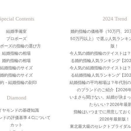
Special Contents
2024 Trend
結婚準備室
婚約指輪の価格帯（10万円、20
プロポーズ
50万円以上）で選ぶ人気ランキン
ポーズの指輪の選び方
版！
結婚指輪の相場
今人気の婚約指輪のテイストは
婚約指輪の相場
る婚約指輪人気ランキング【20
結婚指輪のサイズ
今人気の結婚指輪のテイストは
婚約指輪のサイズ
る結婚指輪人気ランキング【20
約・結婚指輪の刻印
結婚指輪の平均相場は？年代別
のブランドのご紹介【2026
いまさら聞けない。結婚が決ま
Diamond
たらいい？2026年最
イヤモンドの基礎知識
指輪はいつまでに用意しておく
ンドの評価基準４Cについて
2026年最新版！
カット
東北最大級のセレクトブライダル