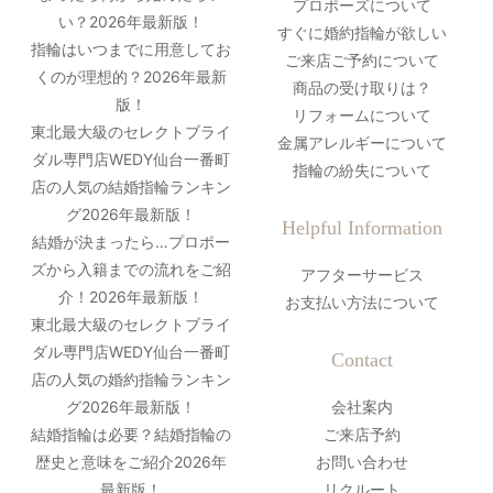
プロポーズについて
い？2026年最新版！
すぐに婚約指輪が欲しい
指輪はいつまでに用意してお
ご来店ご予約について
くのが理想的？2026年最新
商品の受け取りは？
版！
リフォームについて
東北最大級のセレクトブライ
金属アレルギーについて
ダル専門店WEDY仙台一番町
指輪の紛失について
店の人気の結婚指輪ランキン
グ2026年最新版！
Helpful Information
結婚が決まったら…プロポー
ズから入籍までの流れをご紹
アフターサービス
介！2026年最新版！
お支払い方法について
東北最大級のセレクトブライ
ダル専門店WEDY仙台一番町
Contact
店の人気の婚約指輪ランキン
グ2026年最新版！
会社案内
結婚指輪は必要？結婚指輪の
ご来店予約
歴史と意味をご紹介2026年
お問い合わせ
最新版！
リクルート