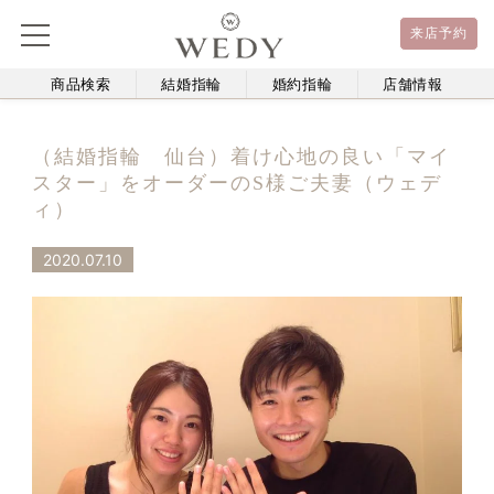
来店予約
商品検索
結婚指輪
婚約指輪
店舗情報
（結婚指輪 仙台）着け心地の良い「マイ
スター」をオーダーのS様ご夫妻（ウェデ
ィ）
2020.07.10